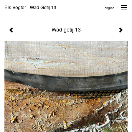
Els Vegter - Wad Getij 13
Togg
english
navi
Wad getij 13