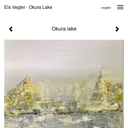
Els Vegter - Okura Lake
Togg
english
navi
Okura lake