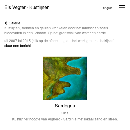
Els Vegter - Kustlijnen
Togg
english
navi
Galerie
Kustlijnen, slenken en geulen kronkelen door het landschap zoals
bloedvaten in een lichaam. Op het grensvlak van water en aarde.
uit 2007 tot 2015
(klik op de afbeelding om het werk groter te bekijken)
stuur een bericht
Sardegna
2011
Kustlijn ter hoogte van Alghero - Sardinië met lokaal zand en steen.