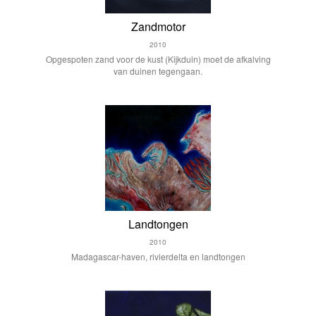
Zandmotor
2010
Opgespoten zand voor de kust (Kijkduin) moet de afkalving
van duinen tegengaan.
Landtongen
2010
Madagascar-haven, rivierdelta en landtongen