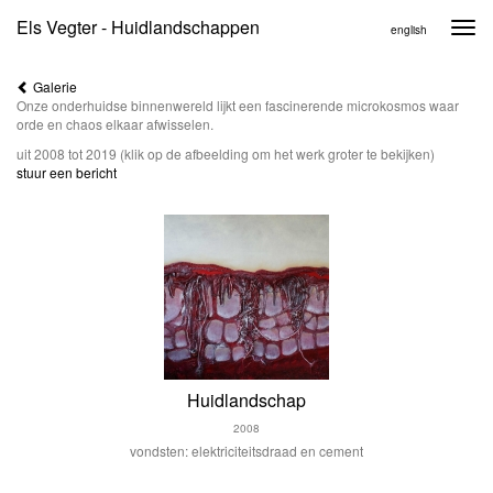
Els Vegter - Huidlandschappen
Togg
english
navi
Galerie
Onze onderhuidse binnenwereld lijkt een fascinerende microkosmos waar
orde en chaos elkaar afwisselen.
uit 2008 tot 2019
(klik op de afbeelding om het werk groter te bekijken)
stuur een bericht
Huidlandschap
2008
vondsten: elektriciteitsdraad en cement