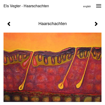
Els Vegter - Haarschachten
Togg
english
navi
Haarschachten