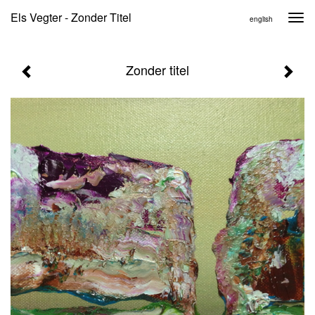
Els Vegter - Zonder Titel
Togg
english
navi
Zonder titel