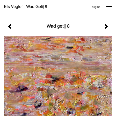
Els Vegter - Wad Getij 8
Togg
english
navi
Wad getij 8