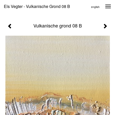
Els Vegter - Vulkanische Grond 08 B
Togg
english
navi
Vulkanische grond 08 B