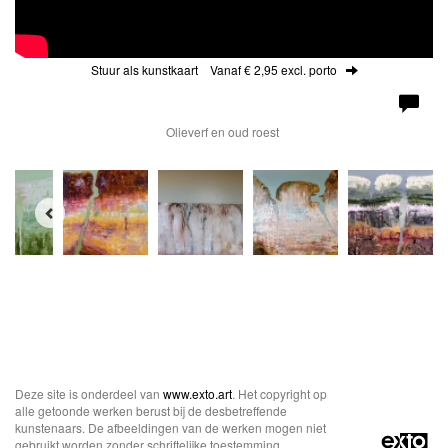
Stuur als kunstkaart
Vanaf € 2,95 excl. porto
Olieverf en oud roest
Deze site is onderdeel van
www.exto.art
. Het copyright op
alle getoonde werken berust bij de desbetreffende
kunstenaars. De afbeeldingen van de werken mogen niet
gebruikt worden zonder schriftelijke toestemming.