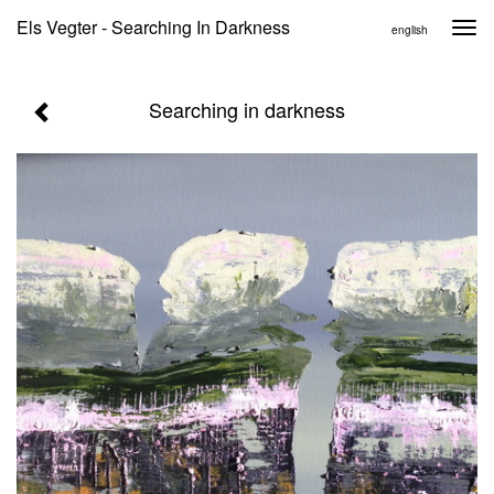
Els Vegter - Searching In Darkness
Togg
english
navi
Searching in darkness