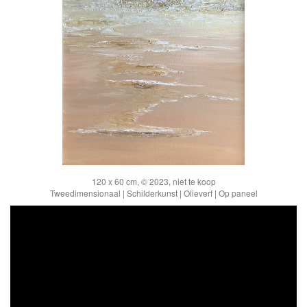
120 x 60 cm, © 2023, niet te koop
Tweedimensionaal | Schilderkunst | Olieverf | Op paneel