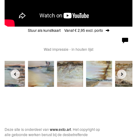
Stuur als kunstkaart
Vanaf € 2,95 excl. porto
Wad impressie - in houten lijst
Deze site is onderdeel van
www.exto.art
. Het copyright op
alle getoonde werken berust bij de desbetreffende