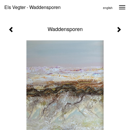
Els Vegter - Waddensporen
Togg
english
navi
Waddensporen