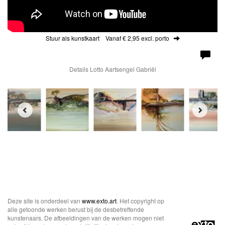
Stuur als kunstkaart
Vanaf € 2,95 excl. porto
Details Lotto Aartsengel Gabriël
Deze site is onderdeel van
www.exto.art
. Het copyright op
alle getoonde werken berust bij de desbetreffende
kunstenaars. De afbeeldingen van de werken mogen niet