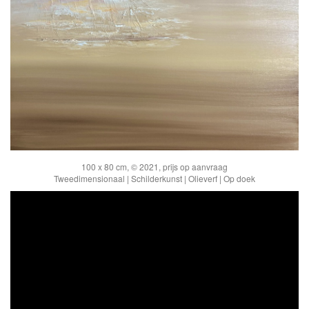
100 x 80 cm, © 2021, prijs op aanvraag
Tweedimensionaal | Schilderkunst | Olieverf | Op doek