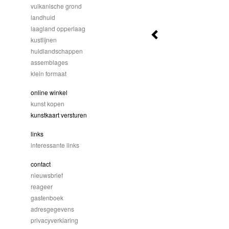
vulkanische grond
landhuid
laagland opperlaag
kustlijnen
huidlandschappen
assemblages
klein formaat
online winkel
kunst kopen
kunstkaart versturen
links
interessante links
contact
nieuwsbrief
reageer
gastenboek
adresgegevens
privacyverklaring