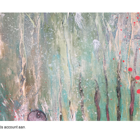
is account aan
.