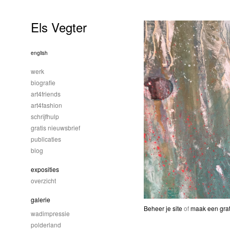
Els Vegter
english
werk
biografie
art4friends
art4fashion
schrijfhulp
gratis nieuwsbrief
publicaties
blog
exposities
overzicht
galerie
Beheer je site
of
maak een grat
wadimpressie
polderland