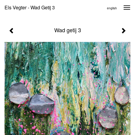
Els Vegter - Wad Getij 3
Togg
english
navi
Wad getij 3