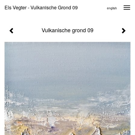
Els Vegter - Vulkanische Grond 09
Togg
english
navi
Vulkanische grond 09