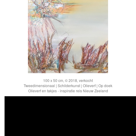
100 x 50 cm, © 2018, verkocht
Tweedimensionaal | Schilderkunst | Olieverf | Op doek
Olieverf en takjes - inspiratie reis Nieuw Zeeland