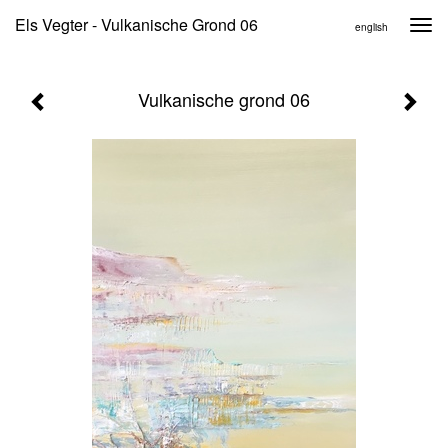
Els Vegter - Vulkanische Grond 06
Togg
english
navi
Vulkanische grond 06