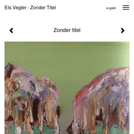
Els Vegter - Zonder Titel
Togg
english
navi
Zonder titel