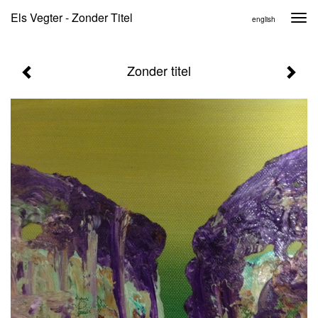
Els Vegter - Zonder Titel
Togg
english
navi
Zonder titel