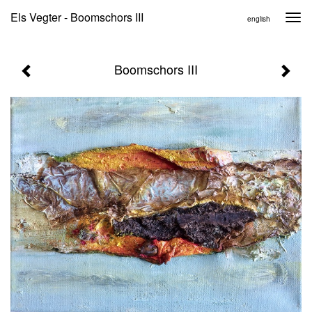
Els Vegter - Boomschors III
Togg
english
navi
Boomschors III