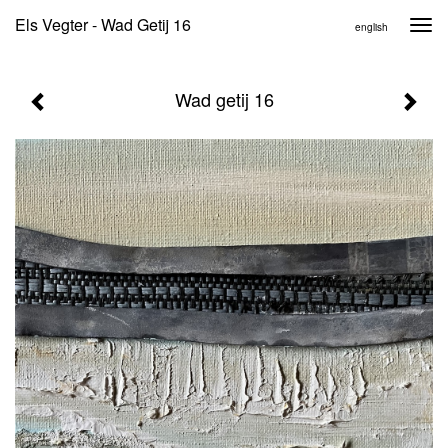
Els Vegter - Wad Getij 16
Togg
english
navi
Wad getij 16