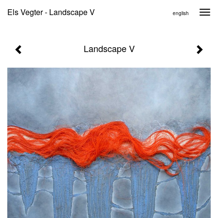
Els Vegter - Landscape V
Togg
english
navi
Landscape V