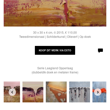
30 x 30 x 4 cm, © 2015, € 110,00
Tweedimensionaal | Schilderkunst | Olieverf | Op doek
KOOP DIT WERK VIA EXTO
Serie Laagland Opperlaag
(dubbeldik doek en metalen frame)