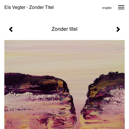
Els Vegter - Zonder Titel
Togg
english
navi
Zonder titel