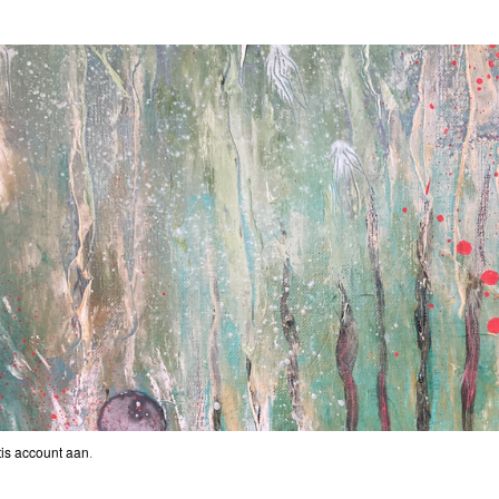
is account aan
.