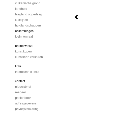
vulkanische grond
landhuid
laagland opperlaag
kustlijnen
huidlandschappen
assemblages
klein formaat
online winkel
kunst kopen
kunstkaart versturen
links
interessante links
contact
nieuwsbrief
reageer
gastenboek
adresgegevens
privacyverklaring