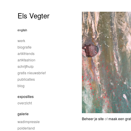
Els Vegter
english
werk
biografie
art4friends
art4fashion
schrijfhulp
gratis nieuwsbrief
publicaties
blog
exposities
overzicht
galerie
Beheer je site
of
maak een grat
wadimpressie
polderland