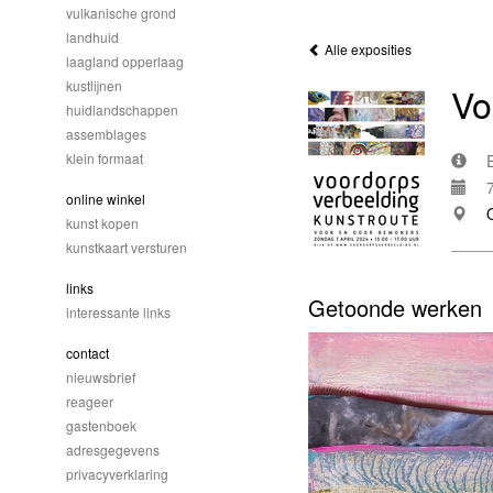
vulkanische grond
landhuid
Alle exposities
laagland opperlaag
kustlijnen
Vo
huidlandschappen
assemblages
klein formaat
online winkel
kunst kopen
kunstkaart versturen
links
Getoonde werken
interessante links
contact
nieuwsbrief
reageer
gastenboek
adresgegevens
privacyverklaring