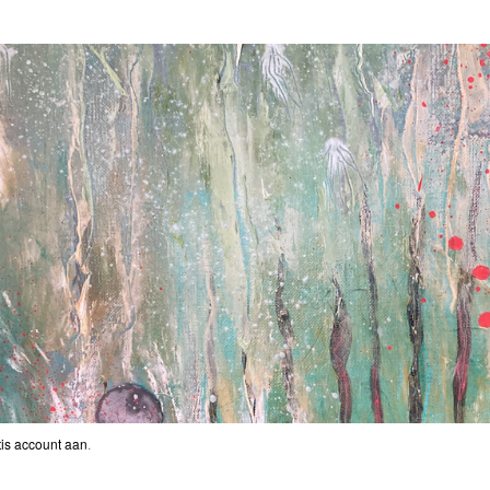
is account aan
.