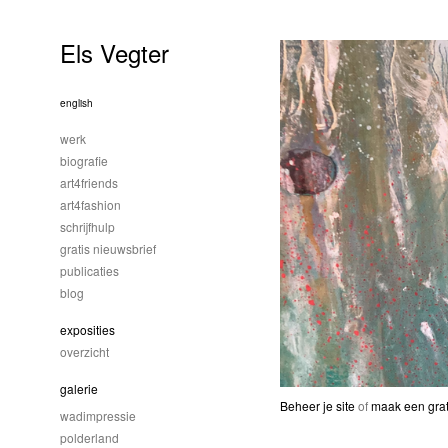
Els Vegter
english
werk
biografie
art4friends
art4fashion
schrijfhulp
gratis nieuwsbrief
publicaties
blog
exposities
overzicht
galerie
Beheer je site
of
maak een grat
wadimpressie
polderland