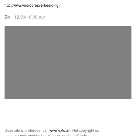
http://www.voordorpsverbeelding.nl
Zo
12.00-18.00 uur
Deze site is onderdeel van
www.exto.art
. Het copyright op
alle getoonde werken berust bij de desbetreffende